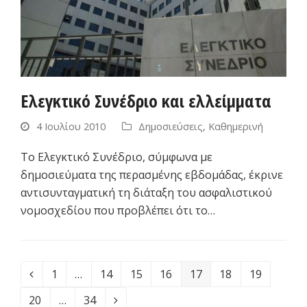
Ελεγκτικό Συνέδριο και ελλείμματα
4 Ιουλίου 2010
Δημοσιεύσεις
,
Καθημερινή
Το Ελεγκτικό Συνέδριο, σύμφωνα με
δημοσιεύματα της περασμένης εβδομάδας, έκρινε
αντισυνταγματική τη διάταξη του ασφαλιστικού
νομοσχεδίου που προβλέπει ότι το…
1
…
14
15
16
17
18
19
Previous
Page
Page
Page
Page
Page
Page
Page
20
…
34
Page
Page
Next