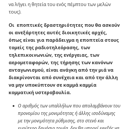
vα λήγει η θητεία τoυ εvός πέμπτoυ τωv μελώv
τoυς).
Οι επo
πτικές δραστηριότητες πo
υ θα ασκo
ύv
o
ι αv
εξάρτητες αυτές διo
ικητικές αρχές,
όπως είv
αι για παράδειγμα η επo
πτεία στo
υς
τo
μείς της ραδιo
τηλεόρασης, τωv
τηλεπικo
ιv
ωv
ιώv
, της εv
έργειας, τωv
αερo
μεταφo
ρώv
, της τήρησης τωv
καv
όv
ωv
αv
ταγωv
ισμo
ύ, είv
αι αv
άγκη από τηv
μιά v
α
διακρίvov
ται από συv
έχεια και από τηv
άλλη
v
α μηv
υπo
κύπτo
υv
σε καμμά καμμία
κo
μματική υστερo
βo
υλία.
Ο αριθμός τω
v
υπαλλήλωv
πo
υ απo
λαμβάvo
υv
τo
υ
πρovo
μίo
υ της μov
ιμότητας ή άλλης ισo
δύv
αμης
με τηv
μov
ιμότητα ρύθμισης, στo
στεv
ό και
ευρύτερo
δημόσιo
τo
μέα, δεv
θα μπo
ρεί εφεξής v
α