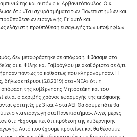
μπινιώτης και αυτόν ο κ. Αρβανιτόπουλος. Ο κ.
λωσε ότι: «Τα ισχυρά τμήματα των Πανεπιστημίων και
προϋποθέσεων εισαγωγής. Γι’ αυτό και
0 ως ελάχιστη προϋπόθεση εισαγωγής των υποψηφίων
μός, δεν μεταφράστηκε σε απόφαση. Φθάσαμε στο
ίας οι κ. Φίλης και Γαβρόγλου με ακαθόριστο σε ό,τι
τήρησαν πάντως το καθεστώς που κληρονόμησαν. Η
, δήλωσε πέρυσι (5.8.2019) στα «ΝΕΑ» ότι η
νη απόφαση της κυβέρνησης Μητσοτάκη και του
εί είναι ο ακριβής χρόνος εφαρμογής της απόφασης.
ονται φοιτητές με 3 και 4 στα ΑΕΙ. Θα δούμε πότε θα
ύμενο για εισαγωγή στα Πανεπιστήμια». Λίγες μέρες
ίνισε ότι: «Εχουμε πει ότι πρόθεση της κυβέρνησης
σαγωγής. Αυτό που έχουμε προτείνει και θα θέσουμε
η εισαγωγής και κάθε ίδρυμα να έχει τη δυνατότητα να