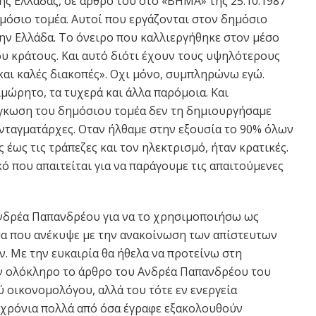
 Ελλάδας, σε άρθρο του στο «ΒΗΜΑ» της 25.10.1987
ημόσιο τομέα. Αυτοί που εργάζονται στον δημόσιο
την Ελλάδα. Το όνειρο που καλλιεργήθηκε στον μέσο
ου κράτους. Και αυτό διότι έχουν τους υψηλότερους
και καλές διακοπές». Οχι μόνο, συμπληρώνω εγώ.
ιμώρητο, τα τυχερά και άλλα παρόμοια. Και
γκωση του δημόσιου τομέα δεν τη δημιουργήσαμε
υνταγματάρχες. Οταν ήλθαμε στην εξουσία το 90% όλων
έως τις τράπεζες και τον ηλεκτρισμό, ήταν κρατικές.
 που απαιτείται για να παράγουμε τις απαιτούμενες
νδρέα Παπανδρέου για να το χρησιμοποιήσω ως
μα που ανέκυψε με την ανακοίνωση των απίστευτων
 Με την ευκαιρία θα ήθελα να προτείνω στη
 ολόκληρο το άρθρο του Ανδρέα Παπανδρέου του
ύ οικονομολόγου, αλλά του τότε εν ενεργεία
χρόνια πολλά από όσα έγραφε εξακολουθούν