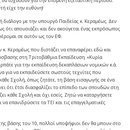
ς να ισχύσουν για την επόμενη εξεταστική περίοδο.
τή είχε την ευθύνη!
ή διάλογο με την υπουργό Παιδείας κ. Κεραμέως. Δεν
ς ότι απουσιάζει και δεν ακούγεται ένας εκπρόσωπος
έρομαι σε αυτόν ως τον ΕΦ.
 κ. Κεραμέως που διστάζει να επαναφέρει εδώ και
όσβασης στη Τριτοβάθμια Εκπαίδευση. «Κυρία
ορπάτε για την εκπαίδευση δεκαπλάσιων νομικών κ.ά.
ινα για να εκπαιδεύσετε σωστούς τεχνίτες που
 κάθε Σχολή, όπως ζητάτε, τη βάση εισαγωγής σε ένα
νει ότι έτσι διασφαλίζει το επίπεδο των σπουδών στη
ει κάθε Σχολή και όχι εσείς. Ζητώ να καταργήσετε
 να επανιδρύσετε τα ΤΕΙ και τις επαγγελματικές
της βάσης του 10, πολλοί υποψήφιοι δεν θα μπουν στο