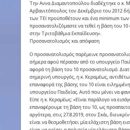
Την Αννα Διαμαντοπούλου διαδέχτηκε ο κ. Μα
Αρβανιτόπουλος τον Δεκέμβριο του 2012 δή
των ΤΕΙ προϋποθέτουν και ένα minimum των 
προσανατολιζόμαστε να τεθεί η βάση του 1
στην Τριτοβάθμια Εκπαίδευση».
Προσανατολισμός και απόφαση
Ο προσανατολισμός παρέμεινε προσανατολισ
σήμερα αφού πέρασαν από το υπουργείο Παιδε
αφορά τη βάση του 10 προσανατολισμό. Δια
σημερινή υπουργός, η κ. Κεραμέως, αντιθέτως
επαναφορά της βάσης του 10 είναι ειλημμέ
υπουργείου Παιδείας. Αυτό που μένει να φαν
Είπε η κ. Κεραμέως: «Είναι παράλογο να εισάγ
επαναφέρουμε τη βάση του 10, ως προαπαιτο
αργότερα, στις 27.8.2019, στον Σκάι, διευκρ
είναι να θεσμοθετήσει μία ελάχιστη βάση ει
είναι να ορίσει η πολιτεία μία ελάχιστη βάσ