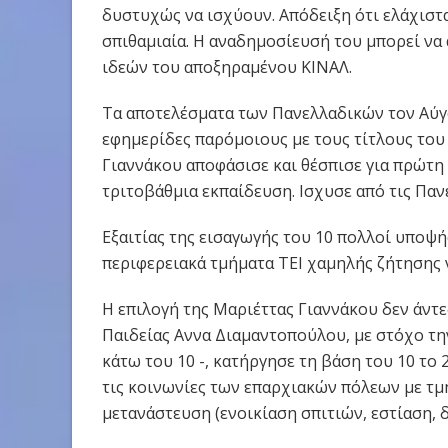
δυστυχώς να ισχύουν. Απόδειξη ότι ελάχιστα
σπιθαμιαία. Η αναδημοσίευσή του μπορεί να
ιδεών του αποξηραμένου ΚΙΝΑΛ.
Τα αποτελέσματα των Πανελλαδικών τον Αύγο
εφημερίδες παρόμοιους με τους τίτλους του
Γιαννάκου αποφάσισε και θέσπισε για πρώτ
τριτοβάθμια εκπαίδευση. Ισχυσε από τις Παν
Εξαιτίας της εισαγωγής του 10 πολλοί υποψ
περιφερειακά τμήματα ΤΕΙ χαμηλής ζήτησης ν
Η επιλογή της Μαριέττας Γιαννάκου δεν άντ
Παιδείας Αννα Διαμαντοπούλου, με στόχο τη
κάτω του 10 -, κατήργησε τη βάση του 10 το
τις κοινωνίες των επαρχιακών πόλεων με τμ
μετανάστευση (ενοικίαση σπιτιών, εστίαση, δι