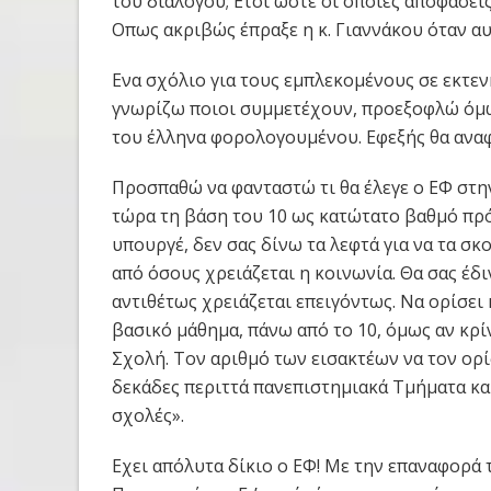
του διαλόγου; Ετσι ώστε οι όποιες αποφάσει
Οπως ακριβώς έπραξε η κ. Γιαννάκου όταν αυ
Ενα σχόλιο για τους εμπλεκομένους σε εκτεν
γνωρίζω ποιοι συμμετέχουν, προεξοφλώ όμω
του έλληνα φορολογουμένου. Εφεξής θα αναφ
Προσπαθώ να φανταστώ τι θα έλεγε ο ΕΦ στην
τώρα τη βάση του 10 ως κατώτατο βαθμό πρ
υπουργέ, δεν σας δίνω τα λεφτά για να τα σκ
από όσους χρειάζεται η κοινωνία. Θα σας έδ
αντιθέτως χρειάζεται επειγόντως. Να ορίσει
βασικό μάθημα, πάνω από το 10, όμως αν κρί
Σχολή. Τον αριθμό των εισακτέων να τον ορίζ
δεκάδες περιττά πανεπιστημιακά Τμήματα και
σχολές».
Εχει απόλυτα δίκιο ο ΕΦ! Με την επαναφορά 