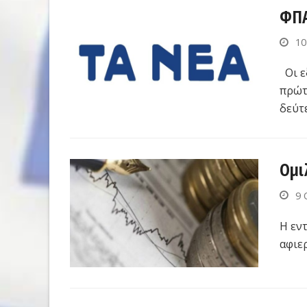
ΦΠΑ
10
Οι ε
πρώτο
δεύτ
Ομι
9 
Η εντ
αφιε