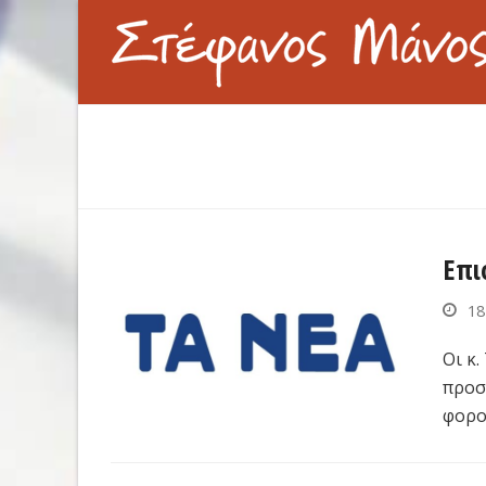
Επι
18
Οι κ
προσ
φορο