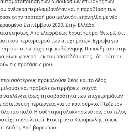
 αυτοματοποίηση των διαδικασιών επιβολής των
ου ανέφερα περιλαμβανόταν και η παραβίαση των
ασε στην πρότασή μου μολονότι επανήλθα με νέο
περασμένο Σεπτέμβριο 2020. Στην Ελλάδα
ματα ετησίως. Από ελαφρά έως θανατηφόρα. Θεωρώ ότι
ραστικού περιορισμού των ατυχημάτων. Εγραψα για
κινήτου» στην αρχή της κυβέρνησης Παπανδρέου στην
α. Είναι φανερό –εκ του αποτελέσματος– ότι ούτε οι
κούν τις προτάσεις μου.
 περισσότερους προκαλούσε δέος και το δέος
μιλούσε και πρόβαλε αντιρρήσεις, συχνά
για να ελέγξει ίσως τη σοβαρότητα των επιχειρημάτων
 αστείρευτη περιέργεια για το καινούργιο. Πίεζε τον
, όλο πιο πολύ. Η συζήτηση ολοκληρωνόταν, στο τέλος
 είχε συντελεστεί. Ετσι ήταν ο Καραμανλής, όπως
α! Από τι; Από βαρεμάρα;