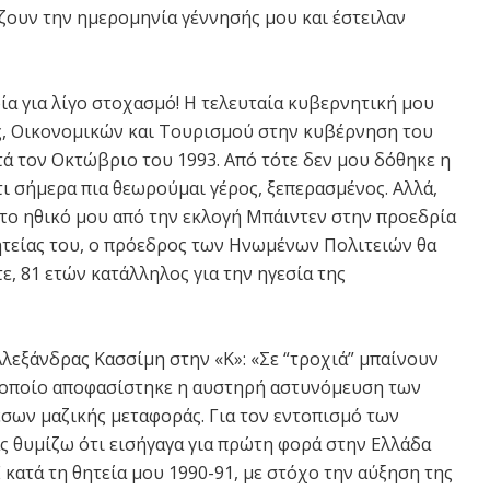
ίζουν την ημερομηνία γέννησής μου και έστειλαν
ρία για λίγο στοχασμό! Η τελευταία κυβερνητική μου
ς, Οικονομικών και Τουρισμού στην κυβέρνηση του
ά τον Οκτώβριο του 1993. Από τότε δεν μου δόθηκε η
ι σήμερα πια θεωρούμαι γέρος, ξεπερασμένος. Αλλά,
 το ηθικό μου από την εκλογή Μπάιντεν στην προεδρία
θητείας του, ο πρόεδρος των Ηνωμένων Πολιτειών θα
τε, 81 ετών κατάλληλος για την ηγεσία της
Αλεξάνδρας Κασσίμη στην «Κ»: «Σε “τροχιά” μπαίνουν
 οποίο αποφασίστηκε η αυστηρή αστυνόμευση των
σων μαζικής μεταφοράς. Για τον εντοπισμό των
 θυμίζω ότι εισήγαγα για πρώτη φορά στην Ελλάδα
ατά τη θητεία μου 1990-91, με στόχο την αύξηση της