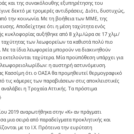
ράς και της συνακόλουθης εξυπηρέτησης του
γινε δεκτό με τρομερές αντιδράσεις. Διότι, δυστυχώς,
από την κοινωνία. Με τη βοήθεια των ΜΜΕ, της
ευσης. Αποδείχτηκε ότι η μέση ταχύτητα ενός
ς κυκλοφορίας αυξήθηκε από 8 χλμ./ώρα σε 17 χλμ./
ς ταχύτητας των λεωφορείων τα καθιστά πολύ πιο
. Με τα ίδια λεωφορεία μπορούν να διακινηθούν
ια εκτελούνται ταχύτερα. Μία προϋπόθεση υπάρχει για
ν λεωφορειολωρίδων: η αυστηρή αστυνόμευση.
ας Κασσίμη ότι ο ΟΑΣΑ θα προμηθευτεί θερμογραφικό
πό τις κάμερες των παραβιάσεων στις αποκλειστικές
αναλάβει η Τροχαία Αττικής. Τα πρόστιμα
.
λίου 2019 αναρωτήθηκα στην «Κ» αν πράγματι
σα μια σειρά από παραδείγματα προκλητικής και
ονται με το Ι.Χ. Πρότεινα την ευρύτατη