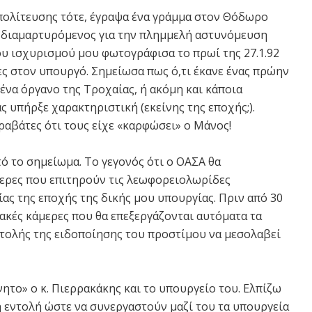
πολίτευσης τότε, έγραψα ένα γράμμα στον Θόδωρο
 διαμαρτυρόμενος για την πλημμελή αστυνόμευση
υ ισχυρισμού μου φωτογράφισα το πρωί της 27.1.92
ες στον υπουργό. Σημείωσα πως ό,τι έκανε ένας πρώην
ένα όργανο της Τροχαίας, ή ακόμη και κάποια
 υπήρξε χαρακτηριστική (εκείνης της εποχής;).
ραβάτες ότι τους είχε «καρφώσει» ο Μάνος!
ό το σημείωμα. Το γεγονός ότι ο ΟΑΣΑ θα
μερες που επιτηρούν τις λεωφορειολωρίδες
ίας της εποχής της δικής μου υπουργίας. Πριν από 30
ακές κάμερες που θα επεξεργάζονται αυτόματα τα
τολής της ειδοποίησης του προστίμου να μεσολαβεί
ητο» ο κ. Πιερρακάκης και το υπουργείο του. Ελπίζω
 εντολή ώστε να συνεργαστούν μαζί του τα υπουργεία