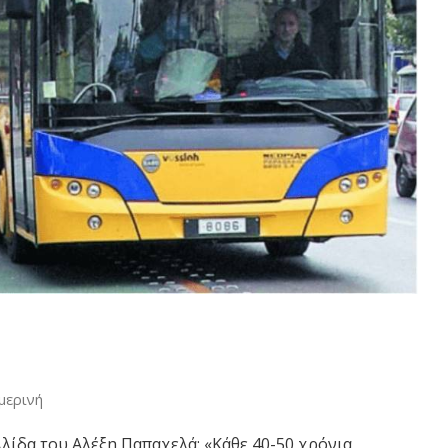
μερινή
ίδα του Αλέξη Παπαχελά: «Κάθε 40-50 χρόνια