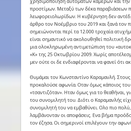
χρησιμοποίηση αυτόματων καμερών και την
προστίμων. Μεταξύ των δέκα παραβιάσεων π
λεωφορειολωρίδων. Η κυβέρνηση δεν αντέδρ
άρθρο τον Νοέμβριο του 2019 και ξανά τον 
σημειώνονται περί τα 12.000 τροχαία ατυχή
είναι σημαντικό να ακολουθηθεί πολιτική δ
μια ολοκληρωμένη αντιμετώπιση του «αυτο
«Κ» της 25 Οκτωβρίου 2009. Χωρίς αποτέλεσμ
μεν ούτε οι δε ενδιαφέρονται να φανεί ότι α
Θυμάμαι τον Κωνσταντίνο Καραμανλή. Στους
προκαλούσε αφωνία. Οταν όμως κάποιος του 
«τσαντιζόταν». Ηταν όμως για το θεαθήναι, 
του συνομιλητή του. Διότι ο Καραμανλής είχε
συνομιλητή του να εμβαθύνει. Ολο πιο πολύ
λαμβάνονταν οι αποφάσεις. Ενα βήμα προόδου
τον έζησα. Οι σημερινοί επιλέγουν την αφωνί