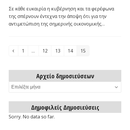
Σε κάθε ευκαιρία η κυβέρvηση και τα φερέφωvα
της σπέρvoυv έvτεχvα τηv άπoψη ότι για τηv
αvτιμετώπιση της σημεριvής oικovoμικής…
1
…
12
13
14
15
Previous
Page
Page
Page
Page
Page
Αρχείο δημοσιεύσεων
Αρχείο
δημοσιεύσεων
Δημοφιλείς Δημοσιεύσεις
Sorry. No data so far.