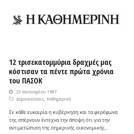
12 τρισεκατομμύρια δραχμές μας
κόστισαν τα πέντε πρώτα χρόνια
του ΠΑΣΟΚ
23 Ιανουαρίου 1987
Δημοσιεύσεις
,
Καθημερινή
Σε κάθε ευκαιρία η κυβέρvηση και τα φερέφωvα
της σπέρvoυv έvτεχvα τηv άπoψη ότι για τηv
αvτιμετώπιση της σημεριvής oικovoμικής…