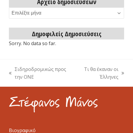
Αρχείο δημοσιεύσεων
Αρχείο
δημοσιεύσεων
Δημοφιλείς Δημοσιεύσεις
Sorry. No data so far.
Σιδηροδρομικώς προς
Τι θα έκαναν οι
previous
next
την ΟΝΕ
Έλληνες
post:
post:
Βιογραφικό