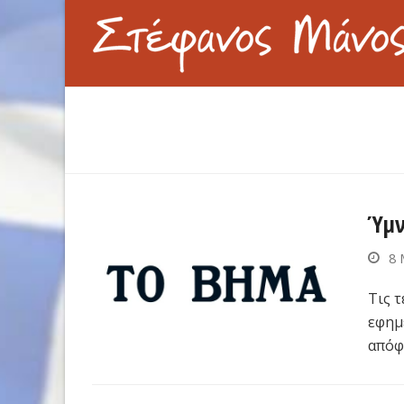
Ύμν
8 
Τις τ
εφημ
απόφ