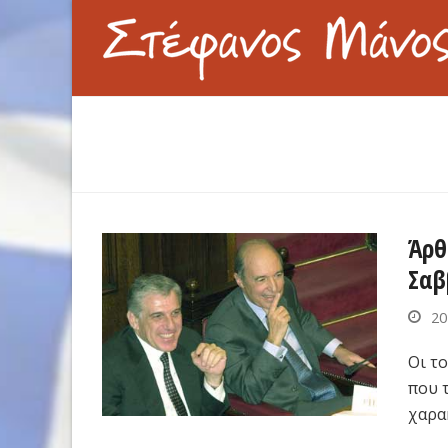
Άρθ
Σαβ
20
Οι τ
που 
χαρα