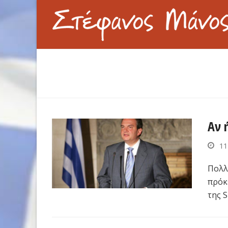
Αν 
11
Πολλ
πρόκ
της 