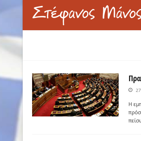
Πρα
27
Η εμ
πρόσ
πείσ