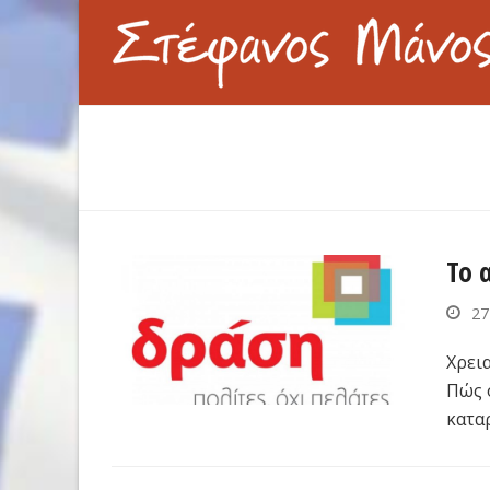
Το 
27
Χρει
Πώς 
κατα