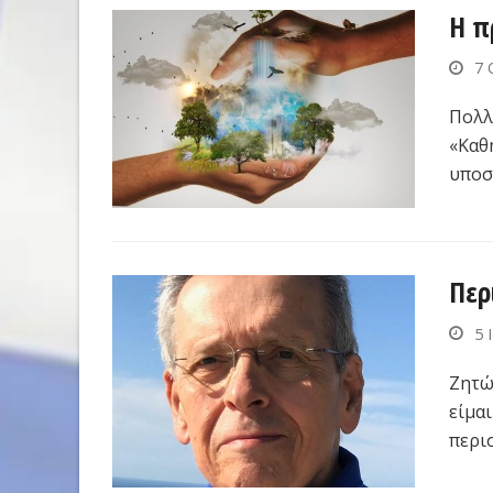
Η π
7 
Πολλ
«Καθ
υποσ
Περ
5 
Ζητώ
είμα
περι